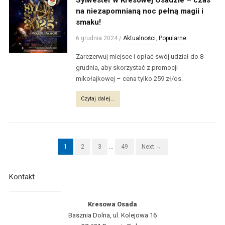
Sylwester w Kresowej Osadzie – czas
na niezapomnianą noc pełną magii i
smaku!
6 grudnia 2024
/
Aktualności
,
Popularne
Zarezerwuj miejsce i opłać swój udział do 8
grudnia, aby skorzystać z promocji
mikołajkowej – cena tylko 259 zł/os.
Czytaj dalej...
1
2
3
…
49
Next →
Kontakt
Kresowa Osada
Basznia Dolna, ul. Kolejowa 16