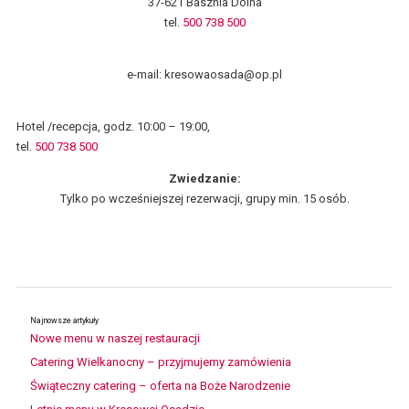
37-621 Basznia Dolna
tel.
500 738 500
e-mail: kresowaosada@op.pl
Hotel /recepcja, godz. 10:00 – 19:00,
tel.
500 738 500
Zwiedzanie:
Tylko po wcześniejszej rezerwacji, grupy min. 15 osób.
Najnowsze artykuły
Nowe menu w naszej restauracji
Catering Wielkanocny – przyjmujemy zamówienia
Świąteczny catering – oferta na Boże Narodzenie