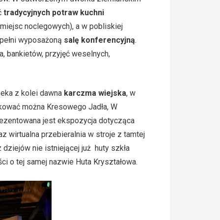
ć
tradycyjnych potraw kuchni
 miejsc noclegowych), a w pobliskiej
 pełni wyposażoną
salę konferencyjną
.
a, bankietów, przyjęć weselnych,
zeka z kolei dawna
karczma wiejska
, w
akować można Kresowego Jadła, W
prezentowana jest ekspozycja dotycząca
 wirtualna przebieralnia w stroje z tamtej
 dziejów nie istniejącej już huty szkła
ci o tej samej nazwie Huta Kryształowa.