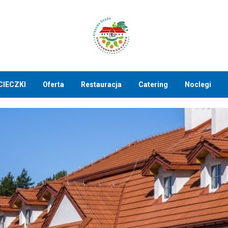
CIECZKI
Oferta
Restauracja
Catering
Noclegi