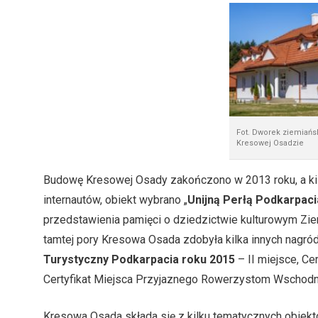
Fot. Dworek ziemiańs
Kresowej Osadzie
Budowę Kresowej Osady zakończono w 2013 roku, a kilk
internautów, obiekt wybrano „
Unijną Perłą Podkarpaci
przedstawienia pamięci o dziedzictwie kulturowym Zie
tamtej pory Kresowa Osada zdobyła kilka innych nagród 
Turystyczny Podkarpacia roku 2015
– II miejsce, Ce
Certyfikat Miejsca Przyjaznego Rowerzystom Wschod
Kresowa Osada składa się z kilku tematycznych obie