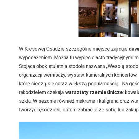
W Kresowej Osadzie szczególne miejsce zajmuje
daw
wyposażeniem. Można tu wypiec ciasto tradycyjnymi m
Stojąca obok stuletnia stodoła nazwana „Wesołą stodo
organizacji wernisaży, wystaw, kameralnych koncertów, a
które cieszą się coraz większą popularnością. Na goś
rękodziełem czekają
warsztaty rzemieślnicze
: kowal
szkła. W sezonie również makrama i kaligrafia oraz wa
tworzyć rękodzieło, potem zabrać je ze sobą lub zakup