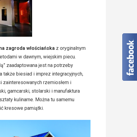
na zagroda włościańska
z oryginalnym
etodami w dawnym, wiejskim piecu.
łą” zaadaptowana jest na potrzeby
 także biesiad i imprez integracyjnych,
ci zainteresowanych rzemiosłem i
ski, garncarski, stolarski i manufaktura
rsztaty kulinarne. Można tu samemu
ić kresowe pamiątki.