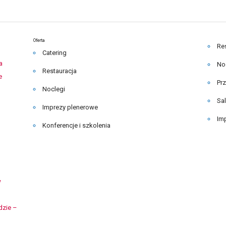
Oferta
Re
Catering
a
No
Restauracja
e
Pr
Noclegi
Sa
Imprezy plenerowe
Im
Konferencje i szkolenia
w
dzie –