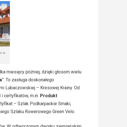
ki w
a miesięcy później, dzięki głosom wielu
a
”. To zasługa doskonałego
mi Lubaczowskiej – Kresowej Krainy. Od
i certyfikatów, m.in.
Produkt
rtyfikat – Szlak Podkarpackie Smaki,
niego Szlaku Rowerowego Green Velo.
któw. W odtworzonym dworku ziemiańskim