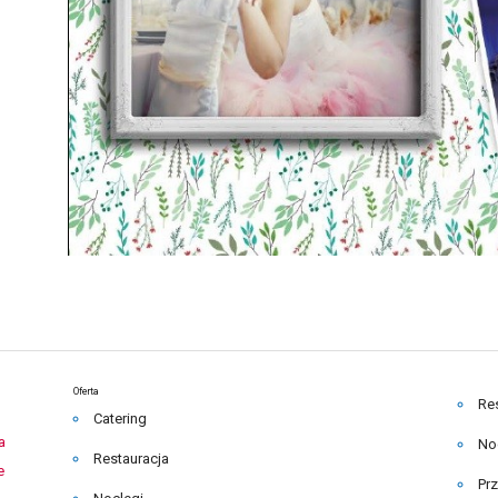
Oferta
Re
Catering
a
No
Restauracja
e
Pr