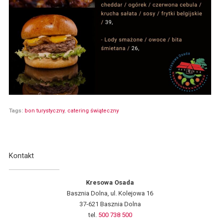
Tags:
bon turystyczny
,
catering świąteczny
Kontakt
Kresowa Osada
Basznia Dolna, ul. Kolejowa 16
37-621 Basznia Dolna
tel.
500 738 500