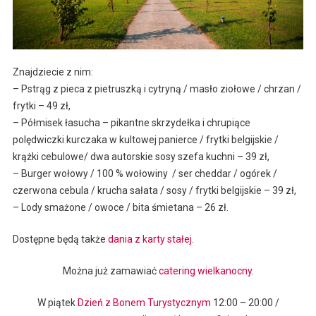
Znajdziecie z nim:
– Pstrąg z pieca z pietruszką i cytryną / masło ziołowe / chrzan /
frytki – 49 zł,
– Półmisek łasucha – pikantne skrzydełka i chrupiące
polędwiczki kurczaka w kultowej panierce / frytki belgijskie /
krążki cebulowe/ dwa autorskie sosy szefa kuchni – 39 zł,
– Burger wołowy / 100 % wołowiny / ser cheddar / ogórek /
czerwona cebula / krucha sałata / sosy / frytki belgijskie – 39 zł,
– Lody smażone / owoce / bita śmietana – 26 zł.
Dostępne będą także
dania z karty stałej
.
Można już zamawiać
catering wielkanocny
.
W piątek
Dzień z Bonem Turystycznym
12:00 – 20:00 /