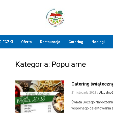
CIECZKI
Oferta
Restauracja
Catering
Noclegi
Kategoria:
Popularne
Catering świąteczn
21 listopada 2023
/
Aktualnoś
Święta Bożego Narodzenia 
wspólnego delektowania s