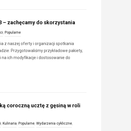
23 – zachęcamy do skorzystania
ci
,
Popularne
 z naszej oferty i organizacji spotkania
adzie. Przygotowaliśmy przykładowe pakiety,
i na ich modyfikacje i dostosowanie do
ą coroczną ucztę z gęsiną w roli
i
,
Kulinaria
,
Popularne
,
Wydarzenia cykliczne
,