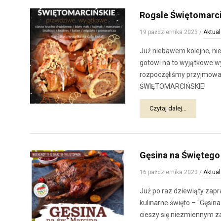
Rogale Świętomarci
19 października 2023
/
Aktual
Już niebawem kolejne, ni
gotowi na to wyjątkowe w
rozpoczęliśmy przyjmow
ŚWIĘTOMARCIŃSKIE!
Czytaj dalej...
Gęsina na Świętego
16 października 2023
/
Aktual
Już po raz dziewiąty zap
kulinarne święto – "Gęsin
cieszy się niezmiennym z