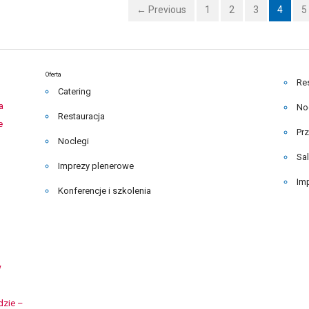
← Previous
1
2
3
4
5
Oferta
Re
Catering
a
No
Restauracja
e
Pr
Noclegi
Sa
Imprezy plenerowe
Im
Konferencje i szkolenia
w
dzie –