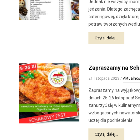
Jednak nie wszyscy mamy 
jedzenia. Dlatego zachęca
cateringowej, dzięki któr
potraw tworzonych wedłu
Czytaj dalej...
Zapraszamy na Scha
21 listopada 2023
/
Aktualnoś
Zapraszamy na wyjątkowy
dniach 25-26 listopada! S
zanurzyć się w kulinarnym
wzbogaconych nowatorskim
ucztę dla podniebienia!
Czytaj dalej...