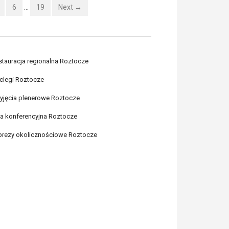
6
…
19
Next →
stauracja regionalna Roztocze
clegi Roztocze
zyjęcia plenerowe Roztocze
la konferencyjna Roztocze
prezy okolicznościowe Roztocze