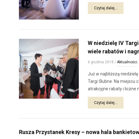
Czytaj dalej...
W niedzielę IV Targ
wiele rabatów i nag
6 grudnia 2018
/
Aktualności
,
Już w najbliższą niedziel
Targi Ślubne. Na miejscu
atrakcyjne rabaty i liczne 
Czytaj dalej...
Rusza Przystanek Kresy – nowa hala bankieto