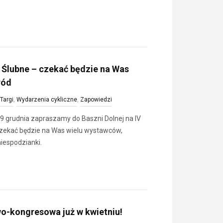
i Ślubne – czekać będzie na Was
ród
Targi
,
Wydarzenia cykliczne
,
Zapowiedzi
ę 9 grudnia zapraszamy do Baszni Dolnej na IV
 czekać będzie na Was wielu wystawców,
niespodzianki.
wo-kongresowa już w kwietniu!