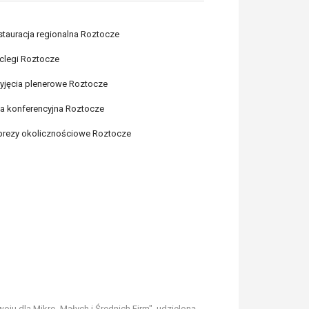
stauracja regionalna Roztocze
clegi Roztocze
zyjęcia plenerowe Roztocze
la konferencyjna Roztocze
prezy okolicznościowe Roztocze
u dla Mikro, Małych i Średnich Firm", udzieloną