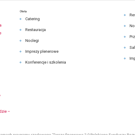
Oferta
Re
Catering
a
No
Restauracja
e
Pr
Noclegi
Sa
Imprezy plenerowe
Im
Konferencje i szkolenia
w
dzie –
amach programu rządowego 'Tarcza finansowa 2.0 Polskiego Funduszu Rozwoj