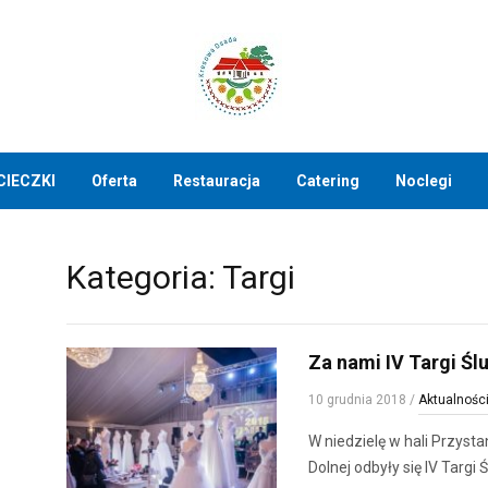
CIECZKI
Oferta
Restauracja
Catering
Noclegi
Kategoria:
Targi
Za nami IV Targi Śl
10 grudnia 2018
/
Aktualnośc
W niedzielę w hali Przyst
Dolnej odbyły się IV Targi