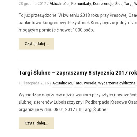
23 grudnia 2017
/
Aktualności
,
Komunikaty
,
Konferencje
,
Ślub
,
Targi
,
W
To już przesądzone! W kwietniu 2018 roku przy Kresowej Osa
bankietowo-kongresowy. Przystanek Kresy będzie jednym z n
mogącym pomieścić nawet 1000 osób.
Czytaj dalej...
Targi Ślubne – zapraszamy 8 stycznia 2017 rok
11 listopada 2016
/
Aktualności
,
Targi
,
wesele
,
Wydarzenia cykliczne
Wychodząc naprzeciw oczekiwaniom przyszłych nowożeńców 
ślubnej z terenów Lubelszczyzny i Podkarpacia Kresowa Osada
organizuje w dniu 08.01.2017 r. III Targi Ślubne.
Czytaj dalej...