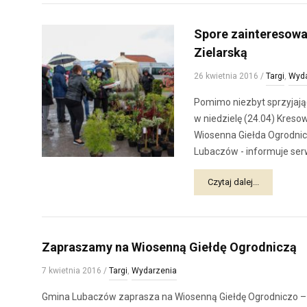
Spore zainteresowa
Zielarską
26 kwietnia 2016
/
Targi
,
Wyda
Pomimo niezbyt sprzyjają
w niedzielę (24.04) Kreso
Wiosenna Giełda Ogrodni
Lubaczów - informuje ser
Czytaj dalej...
Zapraszamy na Wiosenną Giełdę Ogrodniczą
7 kwietnia 2016
/
Targi
,
Wydarzenia
Gmina Lubaczów zaprasza na Wiosenną Giełdę Ogrodniczo –