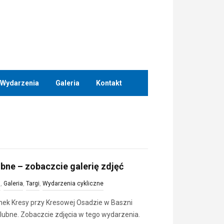
Wydarzenia
Galeria
Kontakt
ubne – zobaczcie galerię zdjęć
i
,
Galeria
,
Targi
,
Wydarzenia cykliczne
anek Kresy przy Kresowej Osadzie w Baszni
 Ślubne. Zobaczcie zdjęcia w tego wydarzenia.